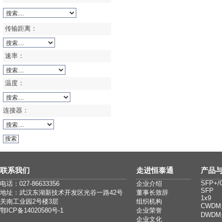
传输距离：
速率：
温度：
连接器：
联系我们
走进恒泰通
产品
SFP+/
电话：027-86633356
企业介绍
SFP
地址：武汉东湖新技术开发区光谷一路42号
董事长致辞
1x9
关南工业园2号楼3层
组织机构
CWD
鄂ICP备14020580号-1
企业荣誉
DWD
企业文化