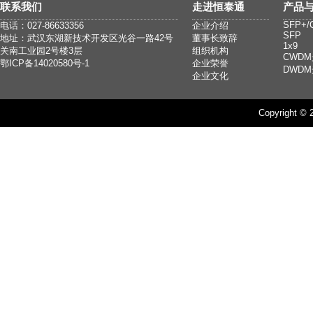
联系我们
走进恒泰通
产品
SFP+/
电话：027-86633356
企业介绍
SFP
地址：武汉东湖新技术开发区光谷一路42号
董事长致辞
1x9
关南工业园2号楼3层
组织机构
CWD
鄂ICP备14020580号-1
企业荣誉
DWD
企业文化
Copyright ©