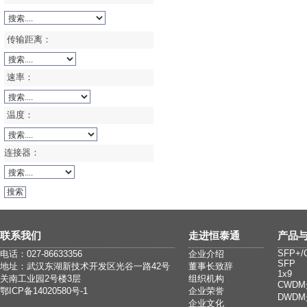
传输距离：
速率：
温度：
连接器：
联系我们
走进恒泰通
产品
SFP+/
电话：027-86633356
企业介绍
SFP
地址：武汉东湖新技术开发区光谷一路42号
董事长致辞
1x9
关南工业园2号楼3层
组织机构
CWD
鄂ICP备14020580号-1
企业荣誉
DWD
企业文化