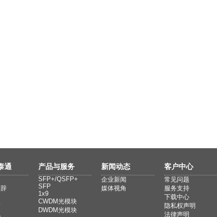
泰通
产品与服务
新闻动态
客户中心
SFP+/QSFP+
绍
企业新闻
常见问题
SFP
致辞
媒体视角
服务支持
1x9
构
下载中心
CWDM光模块
誉
隐私权声明
DWDM光模块
化
法律声明