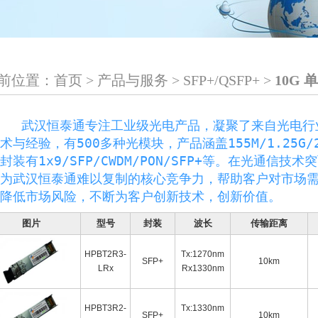
前位置：
首页
>
产品与服务
>
SFP+/QSFP+
>
10G 
汉恒泰通专注工业级光电产品，凝聚了来自光电行业
术与经验，
有500多种光模块，产品涵盖155M/1.25G/2.
封装有1x9/SFP/CWDM/PON/SFP+等。
在光通信技术突
为武汉恒泰通难以复制的核心竞争力，帮助客户对市场
降低市场风险，不断为客户创新技术，创新价值。
图片
型号
封装
波长
传输距离
HPBT2R3-
Tx:1270nm
SFP+
10km
LRx
Rx1330nm
HPBT3R2-
Tx:1330nm
SFP+
10km