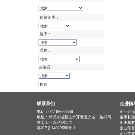
传输距离：
速率：
温度：
连接器：
联系我们
走进恒
电话：027-86633356
企业介
地址：武汉东湖新技术开发区光谷一路42号
董事长
关南工业园2号楼3层
组织机
鄂ICP备14020580号-1
企业荣
企业文