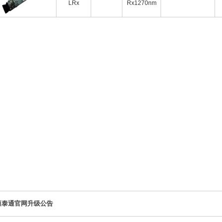
LRx
Rx1270nm
恒泰通官网升级公告